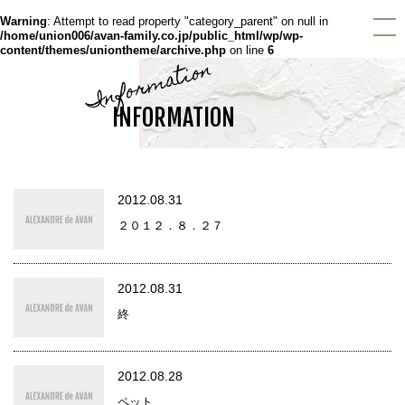
Warning
: Attempt to read property "category_parent" on null in
/home/union006/avan-family.co.jp/public_html/wp/wp-
content/themes/uniontheme/archive.php
on line
6
Information
INFORMATION
2012.08.31
２０１２．８．２７
2012.08.31
終
2012.08.28
ペット