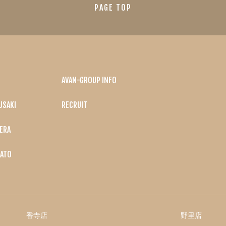
PAGE TOP
AVAN-GROUP INFO
USAKI
RECRUIT
ERA
ATO
香寺店
野里店