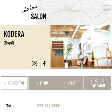
Salon
SALON
KODERA
香寺店
BLOG &
KODERA TOP
MENU
STAFF
CAMPAIGN
Tel：
079-232-8998