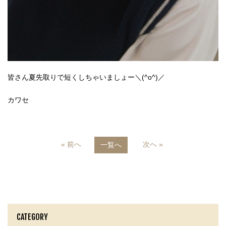
皆さん夏先取りで短くしちゃいましょー＼(^o^)／
カワセ
« 前へ
次へ »
一覧へ
CATEGORY