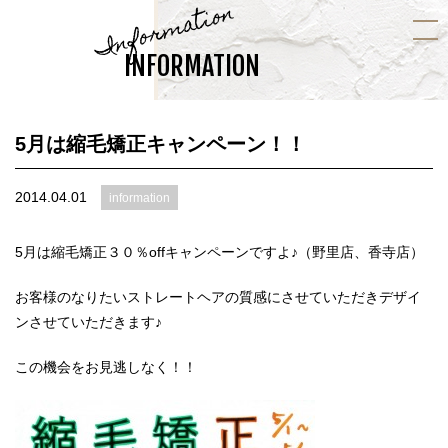
Information
INFORMATION
5月は縮毛矯正キャンペーン！！
2014.04.01
information
5月は縮毛矯正３０％offキャンペーンですよ♪（野里店、香寺店）
お客様のなりたいストレートヘアの質感にさせていただきデザイ
ンさせていただきます♪
この機会をお見逃しなく！！