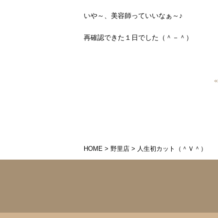
いや～、美容師っていいなぁ～♪
再確認できた１日でした（＾－＾）
HOME
>
野里店
>
人生初カット（＾Ｖ＾）