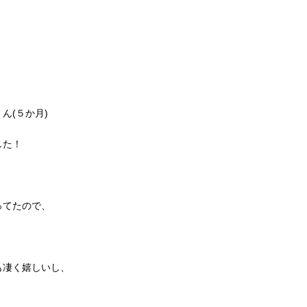
ん(５か月)
した！
、
ってたので、
も凄く嬉しいし、