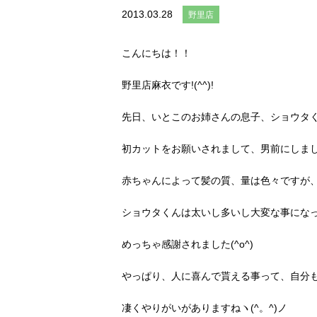
2013.03.28
野里店
こんにちは！！
野里店麻衣です!(^^)!
先日、いとこのお姉さんの息子、ショウタく
初カットをお願いされまして、男前にしま
赤ちゃんによって髪の質、量は色々ですが
ショウタくんは太いし多いし大変な事にな
めっちゃ感謝されました(^o^)
やっぱり、人に喜んで貰える事って、自分
凄くやりがいがありますねヽ(^。^)ノ