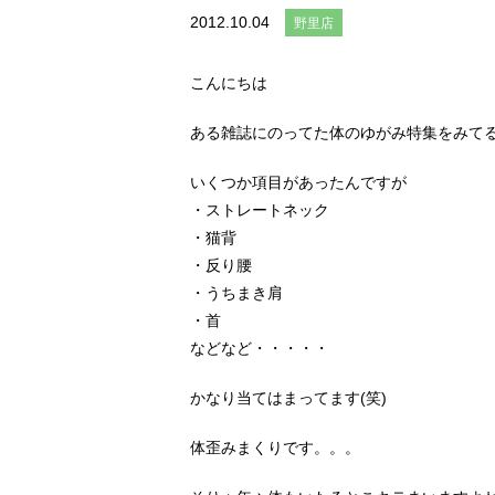
2012.10.04
野里店
こんにちは
ある雑誌にのってた体のゆがみ特集をみて
いくつか項目があったんですが
・ストレートネック
・猫背
・反り腰
・うちまき肩
・首
などなど・・・・・
かなり当てはまってます(笑)
体歪みまくりです。。。