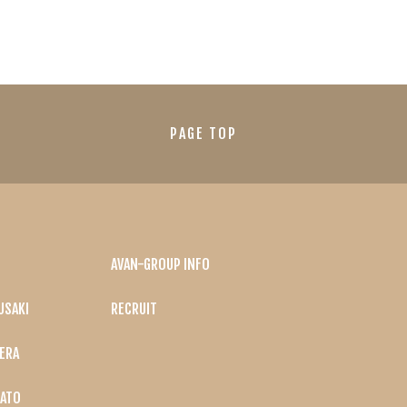
PAGE TOP
AVAN-GROUP INFO
USAKI
RECRUIT
ERA
ATO