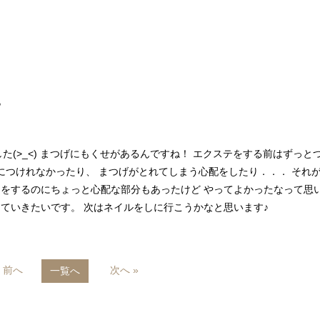
♪
(>_<) まつげにもくせがあるんですね！ エクステをする前はずっと
につけれなかったり、 まつげがとれてしまう心配をしたり．．． それ
ステをするのにちょっと心配な部分もあったけど やってよかったなって思
していきたいです。 次はネイルをしに行こうかなと思います♪
« 前へ
次へ »
一覧へ