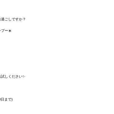
お過ごしですか？
プー☀️
お試しください✨
0日まで)