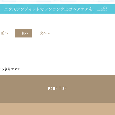
« 前へ
次へ »
一覧へ
すっきりケア✨
PAGE TOP