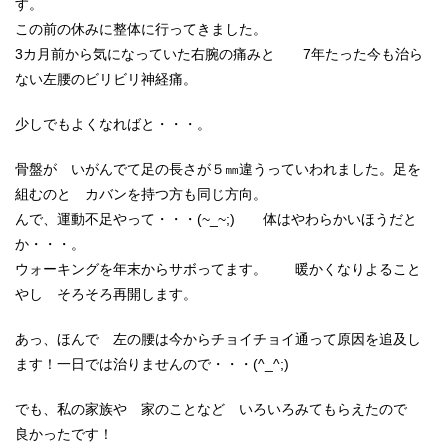
す。
この前の休みに整体に行ってきました。
3カ月前から気になっていた右腕の痛みと 7年たった今も治ら
ない左腰のビリビリ神経痛。
少しでもよくなればと・・・。
骨盤が いがんでて足の長さが５㎜違うっていわれました。足を
組むのと カバンを持つ方も同じ方向。
んで、運動不足やって・・・(~_~;) 体はやわらかいほうだと
か・・・。
ウォーキングを年末からサボってます。 暖かくなりよること
やし そろそろ再開します。
あっ、ほんで 左の腰は今からチョイチョイ通って原因を追及し
ます！一日では治りませんので・・・(^_^;)
でも、私の家族や 家のことなど いろいろみてもらえたので
良かったです！