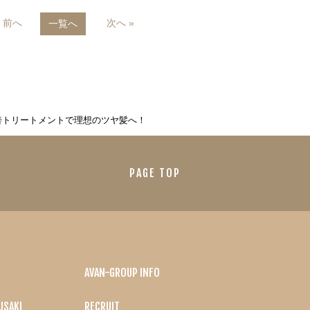
« 前へ
次へ »
一覧へ
善トリートメントで理想のツヤ髪へ！
PAGE TOP
AVAN-GROUP INFO
USAKI
RECRUIT