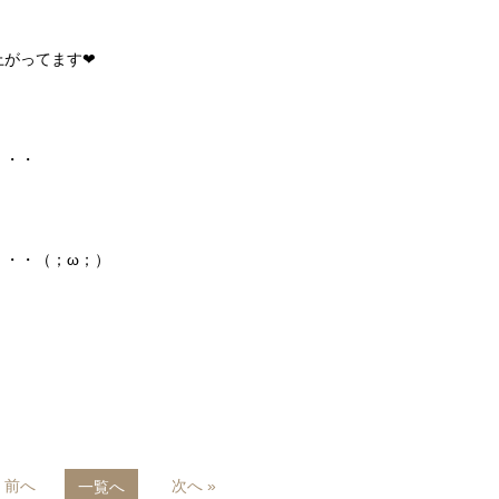
上がってます❤
・
・・・
・・・（；ω；）
« 前へ
次へ »
一覧へ