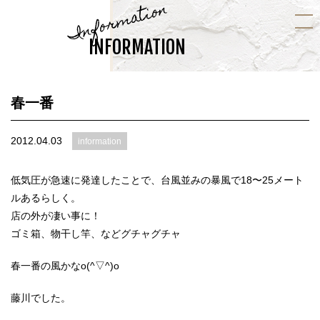
Information
INFORMATION
春一番
2012.04.03
information
低気圧が急速に発達したことで、台風並みの暴風で18〜25メート
ルあるらしく。
店の外が凄い事に！
ゴミ箱、物干し竿、などグチャグチャ
春一番の風かなo(^▽^)o
藤川でした。