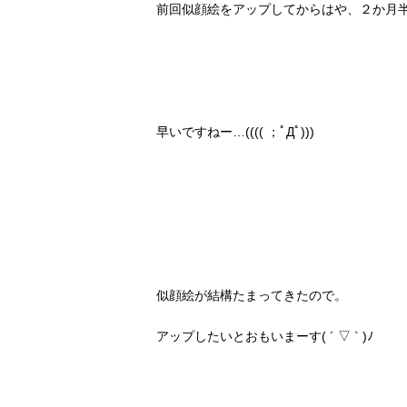
前回似顔絵をアップしてからはや、２か月半
早いですねー…(((( ；ﾟДﾟ)))
似顔絵が結構たまってきたので。
アップしたいとおもいまーす( ´ ▽ ` )ﾉ