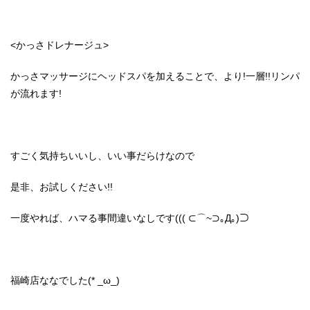
<かっさドレナージュ>
かっさマッサージにヘッドスパを加えることで、より!一層!!リンパ
が流れます!
すごく気持ちいいし、いい事だらけなので
是非、お試しください!!
一度やれば、ハマる事間違いなしです((( ⊂⌒~⊃｡Д｡)⊃
福崎店ななでした(* _ω_)