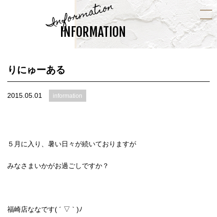
Information
INFORMATION
りにゅーある
2015.05.01
information
５月に入り、暑い日々が続いておりますが
みなさまいかがお過ごしですか？
福崎店ななです( ´ ▽ ` )ﾉ