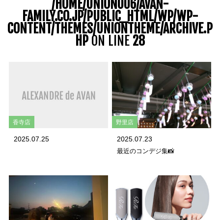
/HOME/UNION006/AVAN-
FAMILY.CO.JP/PUBLIC_HTML/WP/WP-
CONTENT/THEMES/UNIONTHEME/ARCHIVE.P
HP
ON LINE
28
香寺店
野里店
2025.07.25
2025.07.23
最近のコンデジ集📸