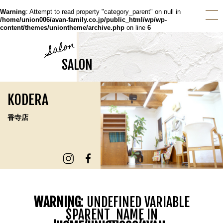
Warning
: Attempt to read property "category_parent" on null in
/home/union006/avan-family.co.jp/public_html/wp/wp-
content/themes/uniontheme/archive.php
on line
6
Salon
SALON
KODERA
香寺店
WARNING
: UNDEFINED VARIABLE
$PARENT_NAME IN