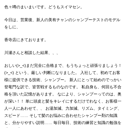
色々噂のまいまいです。どうもスイマセン。
今日は、営業後、新人の美有チャンのシャンプーテストのモデル
をしに、
香寺店にきております。
川瀬さんと相談した結果、、、
おしい(>_<)まだ完全に合格まで、もうちょっと頑張りましょう！
(>_<) という、厳しい判断になりました。 入社して、初めてお客
様に提供できる技術、シャンプー。 新人にとって始めのでっかい
登竜門な訳で、皆苦戦するものなのです。 私自身も、何回も不合
格を頂いた記憶があります。 なにより、シャンプーってのは、奥
が深い！！ 単に頭皮と髪をキレイにするだけでわなく、お客様一
人一人にあわせて、、 お湯加減、力加減、リズム、タイミング、
スピード…… そして髪のお悩みに合わせたシャンプー剤の知識
と、分かりやすい説明…… 毎日毎日、技術の練習と知識の勉強を