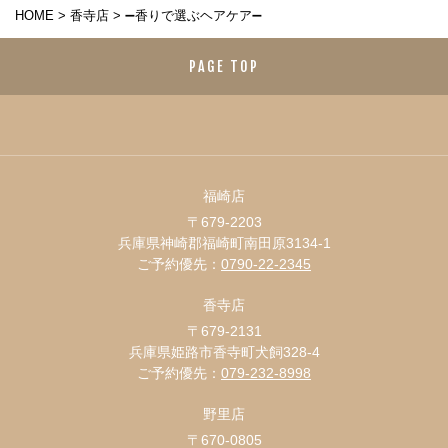
HOME
>
香寺店
>
➖香りで選ぶヘアケア➖
PAGE TOP
福崎店
〒679-2203
兵庫県神崎郡福崎町南田原3134-1
ご予約優先：
0790-22-2345
香寺店
〒679-2131
兵庫県姫路市香寺町犬飼328-4
ご予約優先：
079-232-8998
野里店
〒670-0805