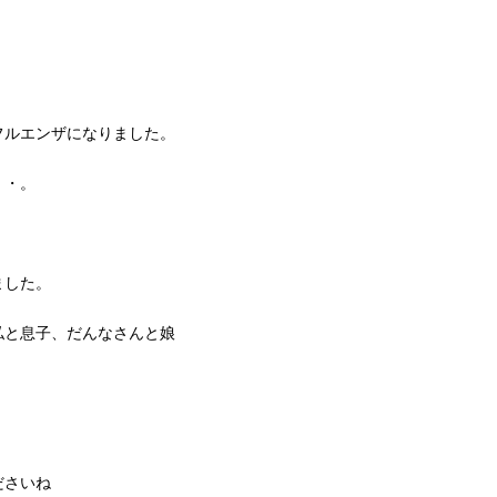
フルエンザになりました。
・・。
ました。
私と息子、だんなさんと娘
ださいね