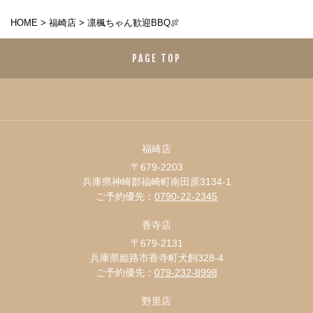
HOME
>
福崎店
>
凛楓ちゃん歓迎BBQ🍖
PAGE TOP
福崎店
〒679-2203
兵庫県神崎郡福崎町南田原3134-1
ご予約優先：
0790-22-2345
香寺店
〒679-2131
兵庫県姫路市香寺町犬飼328-4
ご予約優先：
079-232-8998
野里店