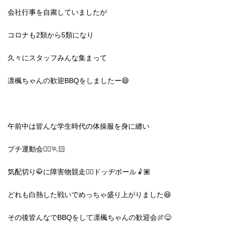
会社行事を自粛していましたが
コロナも2類から5類になり
久々にスタッフみんな集まって
凛楓ちゃんの歓迎BBQをしましたー😄
午前中は皆んな学生時代の体操服を身に纏い
プチ運動会🏃‍♀️🏃🏻
気配切り🥋に障害物競走🏃‍♂️ドッヂボール🤾🏽
どれも白熱した戦いでめっちゃ盛り上がりました😆
その後皆んなでBBQ
をして凛楓ちゃんの歓迎会🍖
😋