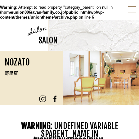
Warning
: Attempt to read property "category_parent" on null in
/home/union006/avan-family.co.jp/public_html/wp/wp-
content/themes/uniontheme/archive.php
on line
6
Salon
SALON
NOZATO
野里店
WARNING
: UNDEFINED VARIABLE
$PARENT_NAME IN