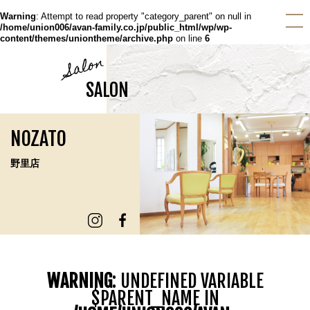
Warning
: Attempt to read property "category_parent" on null in
/home/union006/avan-family.co.jp/public_html/wp/wp-
content/themes/uniontheme/archive.php
on line
6
Salon
SALON
NOZATO
野里店
WARNING
: UNDEFINED VARIABLE
$PARENT_NAME IN