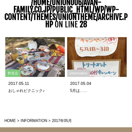
/HOME/UNION006/AVAN-
FAMILY.CO.JP/PUBLIC_HTML/WP/WP-
CONTENT/THEMES/UNIONTHEME/ARCHIVE.P
HP
ON LINE
28
野里店
information
2017.05.11
2017.05.04
おしゃれピクニック♪
5月は……
HOME
>
INFORMATION
>
2017年05月